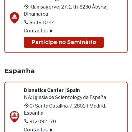
Klamsagervej 27, 1. th, 8230 Åbyhøj,
Dinamarca
86 19 10 44
Contactos
Participe no Seminário
Espanha
Dianetics Center | Spain
NA:
Iglesia de Scientology de España
C/ Santa Catalina, 7, 28014 Madrid,
Espanha
912 092 170
Contactos