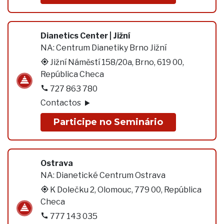
Dianetics Center | Jižní
NA:
Centrum Dianetiky Brno Jižní
Jižní Náměstí 158/20a, Brno, 619 00,
República Checa
727 863 780
Contactos
Participe no Seminário
Ostrava
NA:
Dianetické Centrum Ostrava
K Dolečku 2, Olomouc, 779 00, República
Checa
777 143 035