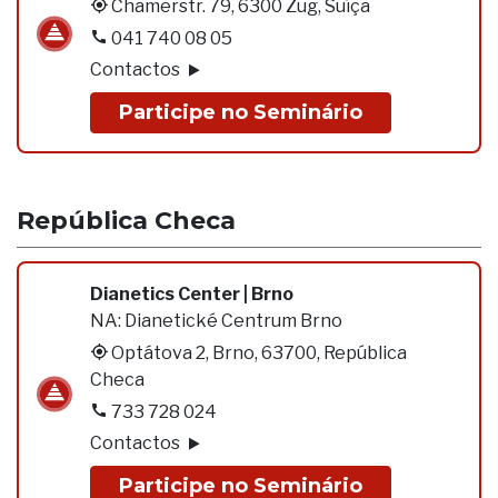
Chamerstr. 79, 6300 Zug, Suíça
041 740 08 05
Contactos
Participe no Seminário
República Checa
Dianetics Center | Brno
NA:
Dianetické Centrum Brno
Optátova 2, Brno, 63700, República
Checa
733 728 024
Contactos
Participe no Seminário