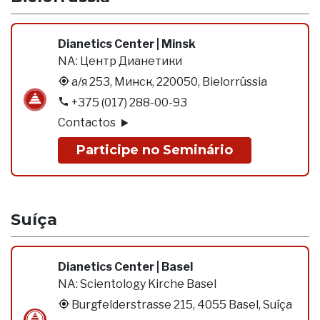
Dianetics Center | Minsk
NA:
Центр Дианетики
а/я 253, Минск, 220050, Bielorrússia
+375 (017) 288-00-93
Contactos
Participe no Seminário
Suíça
Dianetics Center | Basel
NA:
Scientology Kirche Basel
Burgfelderstrasse 215, 4055 Basel, Suíça