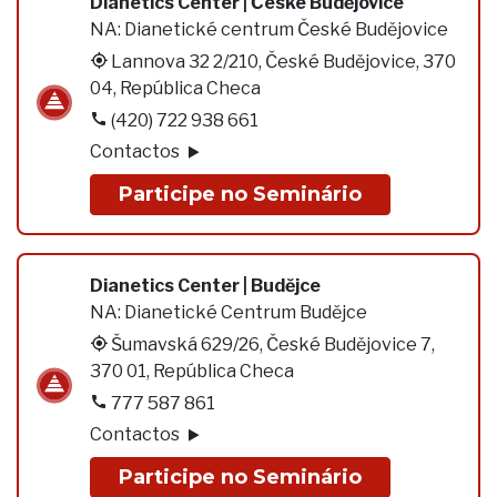
Dianetics Center | České Budějovice
NA:
Dianetické centrum České Budějovice
Lannova 32 2/210, České Budějovice, 370
04, República Checa
(420) 722 938 661
Contactos
Participe no Seminário
Dianetics Center | Budĕjce
NA:
Dianetické Centrum Budĕjce
Šumavská 629/26, České Budějovice 7,
370 01, República Checa
777 587 861
Contactos
Participe no Seminário