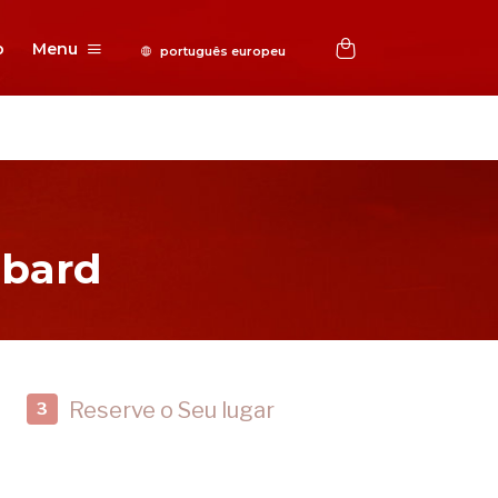
o
Menu
bbard
Reserve o Seu lugar
3