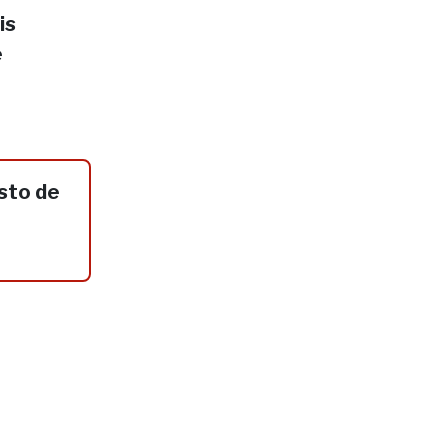
is
e
sto de