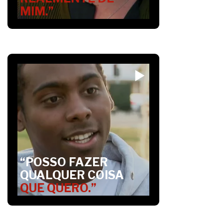
MIM.”
“POSSO FAZER
QUALQUER COISA
QUE QUERO.”