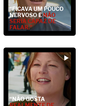
“FICAVA UM POUCO
NERVOSO E
NÃO
SERIA CAPAZ DE
FALAR.”
“NÃO GOSTA
REALMENTE DE