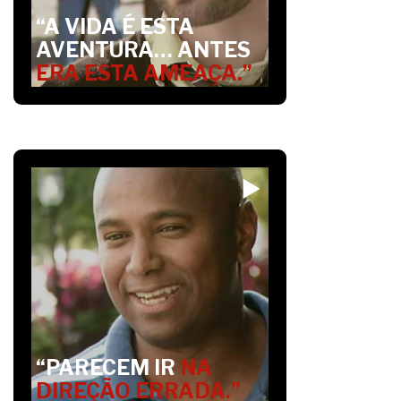
“A VIDA É ESTA
AVENTURA… ANTES
ERA ESTA AMEAÇA.”
“PARECEM IR
NA
DIREÇÃO ERRADA.”