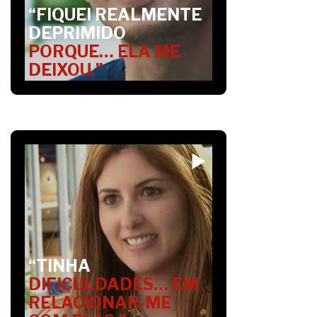
“FIQUEI REALMENTE
DEPRIMIDO
PORQUE… ELA ME
DEIXOU.”
“TINHA
DIFICULDADES… EM
RELACIONAR‑ME