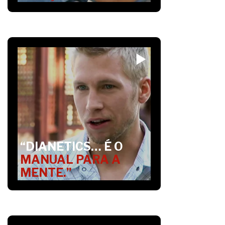
“DIANETICS… É O
MANUAL PARA A
MENTE.”