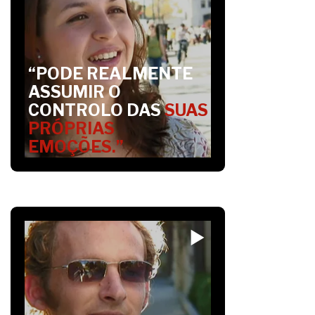
“PODE REALMENTE
ASSUMIR O
CONTROLO DAS
SUAS
PRÓPRIAS
EMOÇÕES.”