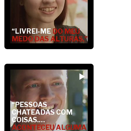
“LIVREI‑ME
DO MEU
MEDO DAS ALTURAS.”
“PESSOAS
CHATEADAS COM
COISAS.…
ACONTECEU ALGUMA