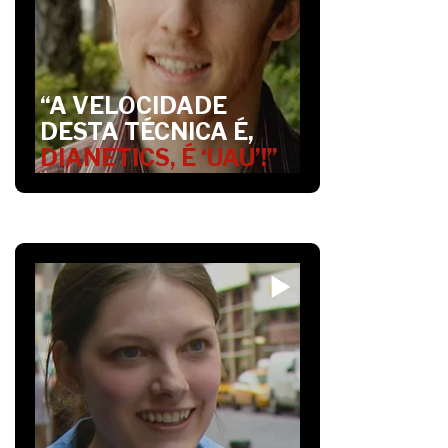
“A VELOCIDADE
DESTA TÉCNICA É,
DIANETICS, É ‘UAU’!”