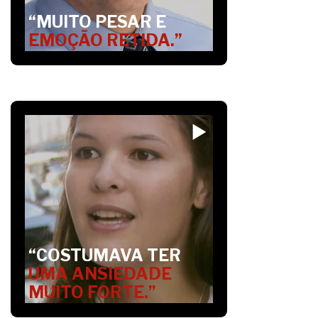
“MUITO PESAR E
EMOÇÃO RETIDA.”
“COSTUMAVA TER
UMA ANSIEDADE
MUITO FORTE.”