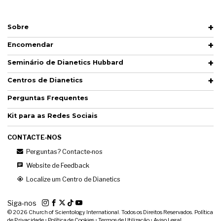
Sobre
Encomendar
Seminário de Dianetics Hubbard
Centros de Dianetics
Perguntas Frequentes
Kit para as Redes Sociais
CONTACTE‑NOS
Perguntas? Contacte‑nos
Website de Feedback
Localize um Centro de Dianetics
Siga‑nos
© 2026
Church of Scientology International. Todos os Direitos Reservados.
Política
de Privacidade
•
Política de Cookies
•
Termos de Utilização
•
Aviso Legal