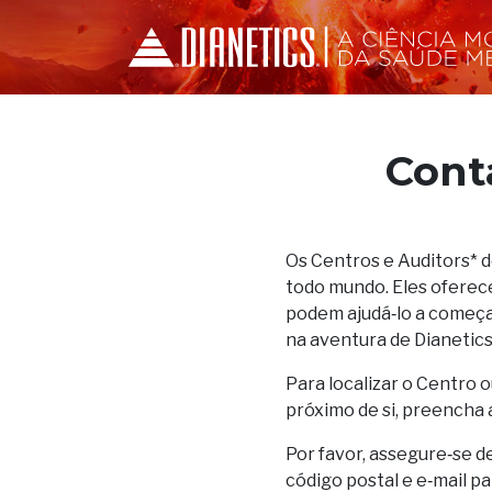
Cont
Os Centros e Auditors* 
todo mundo. Eles oferec
podem ajudá‑lo a começar
na aventura de Dianetics
Para localizar o Centro o
próximo de si, preencha 
Por favor, assegure‑se d
código postal e e‑mail p