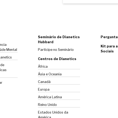
Seminário de Dianetics
Pergunta
Hubbard
ência
Kit para 
úde Mental
Participe no Seminário
Sociais
ianetics
Centros de Dianetics
 de
África
icas
Ásia e Oceania
Canadá
ar
Europa
América Latina
Reino Unido
Estados Unidos da
América