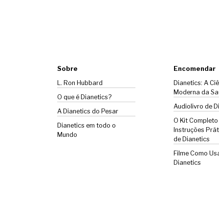
Sobre
Encomendar
L. Ron Hubbard
Dianetics: A Ci
Moderna da Sa
O que é Dianetics?
Audiolivro de D
A
Dianetics
do Pesar
O Kit Completo
Dianetics em todo o
Instruções Prát
Mundo
de Dianetics
Filme Como Us
Dianetics