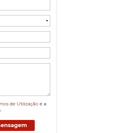
mos de Utilização
e a
e
.
 mensagem