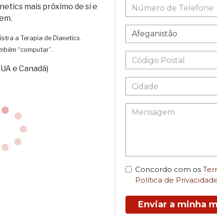
netics mais próximo de si e
em.
istra a Terapia de Dianetics.
também “computar”.
EUA e Canadá)
Concordo com os
Ter
Política de Privacidad
Enviar a minha