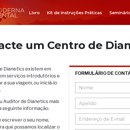
Livro
Kit de Instruções Práticas
Seminári
acte um Centro de Dian
de Dianetics existem em
FORMULÁRIO DE CONT
em serviços introdutórios e
 a sua viagem, ou iniciá‑lo
.
u Auditor de Dianetics mais
a seguinte informação.
e escrever o seu nome,
ara que possamos localizar o