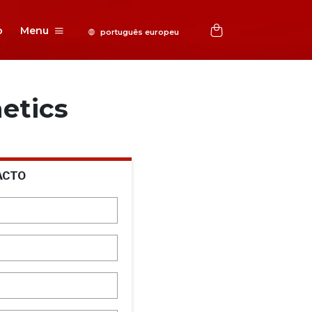
o
Menu
etics
ACTO