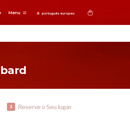
o
Menu
bbard
Reserve o Seu lugar
3