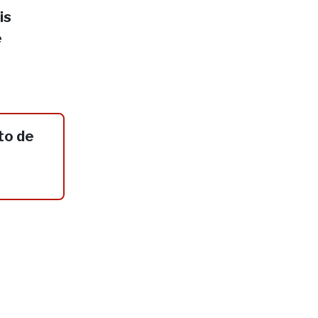
is
e
to de