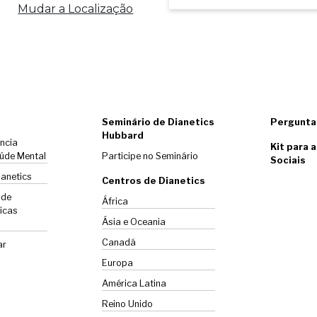
Mudar a Localização
Seminário de Dianetics
Pergunta
Hubbard
ência
Kit para 
úde Mental
Participe no Seminário
Sociais
ianetics
Centros de Dianetics
 de
África
icas
Ásia e Oceania
Canadá
ar
Europa
América Latina
Reino Unido