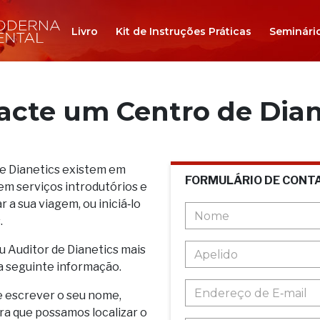
Livro
Kit de Instruções Práticas
Seminári
acte um Centro de Dian
de Dianetics existem em
FORMULÁRIO DE CONT
em serviços introdutórios e
 a sua viagem, ou iniciá‑lo
.
u Auditor de Dianetics mais
a seguinte informação.
e escrever o seu nome,
ara que possamos localizar o