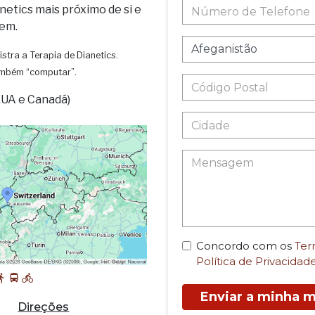
netics mais próximo de si e
em.
istra a Terapia de Dianetics.
também “computar”.
EUA e Canadá)
Concordo com os
Ter
Política de Privacidad
Enviar a minha
Direções