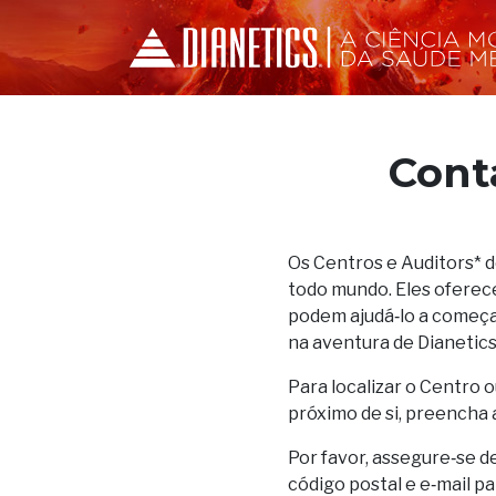
Cont
Os Centros e Auditors* 
todo mundo. Eles oferec
podem ajudá‑lo a começar
na aventura de Dianetics
Para localizar o Centro o
próximo de si, preencha 
Por favor, assegure‑se d
código postal e e‑mail p