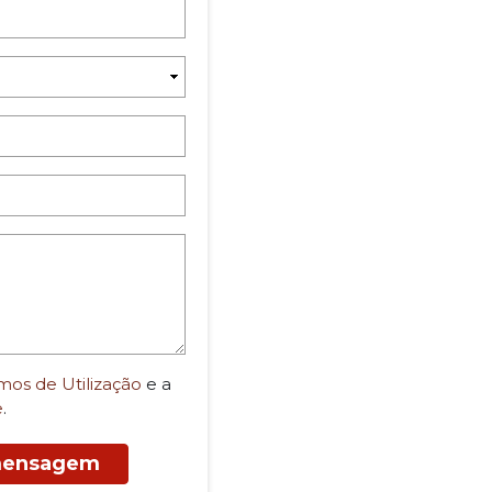
mos de Utilização
e a
e
.
 mensagem