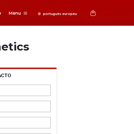
o
Menu
etics
ACTO