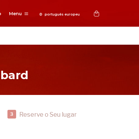
o
Menu
bbard
Reserve o Seu lugar
3