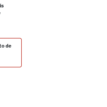
is
e
to de