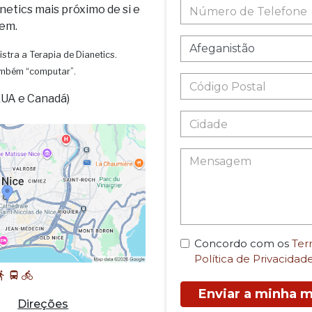
netics mais próximo de si e
em.
istra a Terapia de Dianetics.
também “computar”.
EUA e Canadá)
Concordo com os
Ter
Política de Privacidad
Enviar a minha
Direções