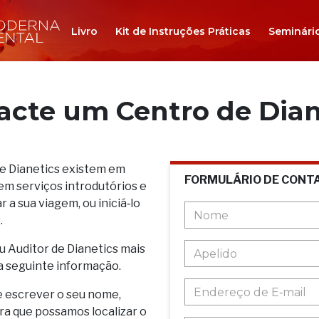
Livro
Kit de Instruções Práticas
Seminári
acte um Centro de Dian
de Dianetics existem em
FORMULÁRIO DE CONT
em serviços introdutórios e
 a sua viagem, ou iniciá‑lo
.
u Auditor de Dianetics mais
a seguinte informação.
e escrever o seu nome,
ara que possamos localizar o