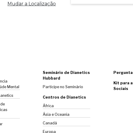
Mudar a Localização
Seminário de Dianetics
Pergunta
Hubbard
ência
Kit para 
úde Mental
Participe no Seminário
Sociais
ianetics
Centros de Dianetics
 de
África
icas
Ásia e Oceania
Canadá
ar
Europa