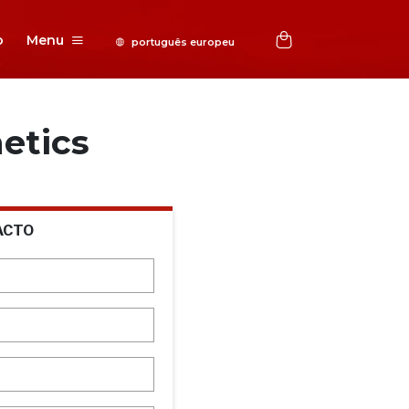
o
Menu
etics
ACTO