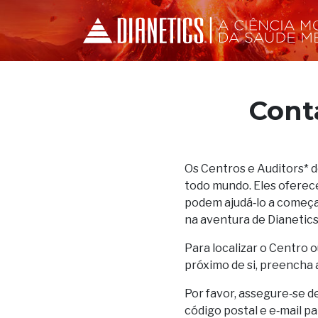
Cont
Os Centros e Auditors* 
todo mundo. Eles oferec
podem ajudá‑lo a começar
na aventura de Dianetics
Para localizar o Centro o
próximo de si, preencha 
Por favor, assegure‑se d
código postal e e‑mail p