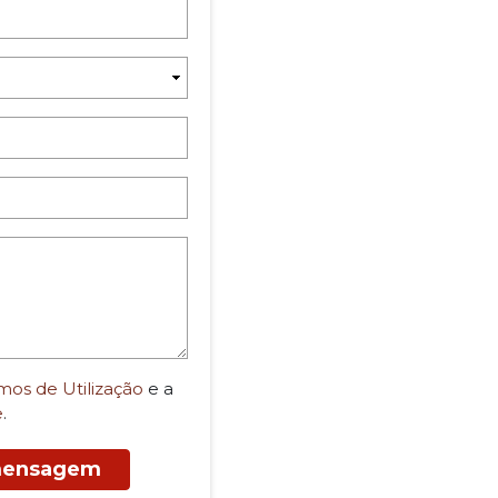
mos de Utilização
e a
e
.
 mensagem