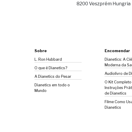
8200 Veszprém Hungria
Sobre
Encomendar
L. Ron Hubbard
Dianetics: A Ci
Moderna da Sa
O que é Dianetics?
Audiolivro de D
A
Dianetics
do Pesar
O Kit Completo
Dianetics em todo o
Instruções Prát
Mundo
de Dianetics
Filme Como Us
Dianetics