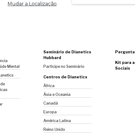
Mudar a Localização
Seminário de Dianetics
Pergunta
Hubbard
ência
Kit para 
úde Mental
Participe no Seminário
Sociais
ianetics
Centros de Dianetics
 de
África
icas
Ásia e Oceania
Canadá
ar
Europa
América Latina
Reino Unido