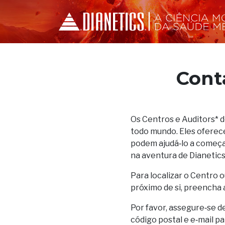
Cont
Os Centros e Auditors* 
todo mundo. Eles oferec
podem ajudá‑lo a começar
na aventura de Dianetics
Para localizar o Centro o
próximo de si, preencha 
Por favor, assegure‑se d
código postal e e‑mail p