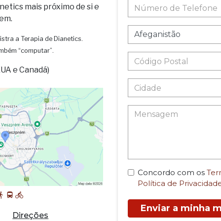
netics mais próximo de si e
em.
istra a Terapia de Dianetics.
também “computar”.
EUA e Canadá)
Concordo com os
Ter
Política de Privacidad
Enviar a minha
Direções