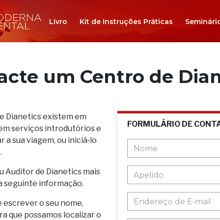
Livro
Kit de Instruções Práticas
Seminári
acte um Centro de Dian
de Dianetics existem em
FORMULÁRIO DE CONT
em serviços introdutórios e
 a sua viagem, ou iniciá‑lo
.
u Auditor de Dianetics mais
a seguinte informação.
e escrever o seu nome,
ara que possamos localizar o