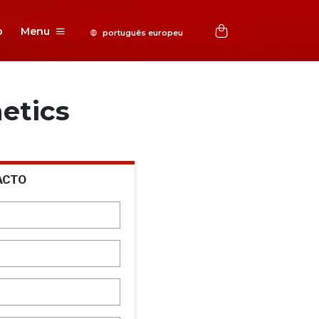
o
Menu
etics
ACTO