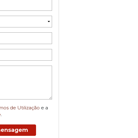
mos de Utilização
e a
e
.
 mensagem