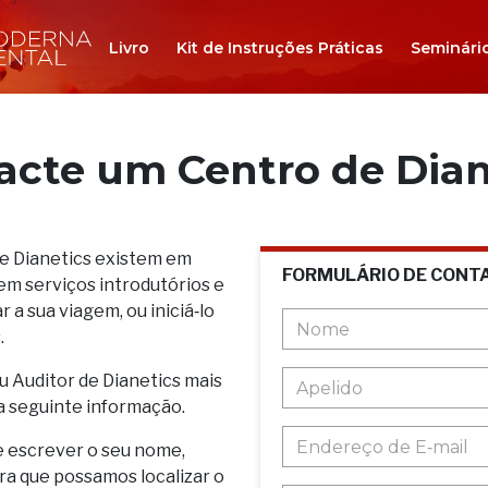
Livro
Kit de Instruções Práticas
Seminári
acte um Centro de Dian
de Dianetics existem em
FORMULÁRIO DE CONT
em serviços introdutórios e
 a sua viagem, ou iniciá‑lo
.
u Auditor de Dianetics mais
a seguinte informação.
e escrever o seu nome,
ara que possamos localizar o