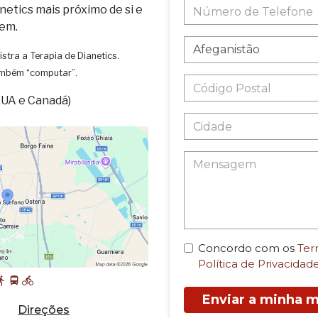
netics mais próximo de si e
em.
istra a Terapia de Dianetics.
também “computar”.
EUA e Canadá)
Concordo com os
Ter
Política de Privacidad
Enviar a minha
Direções