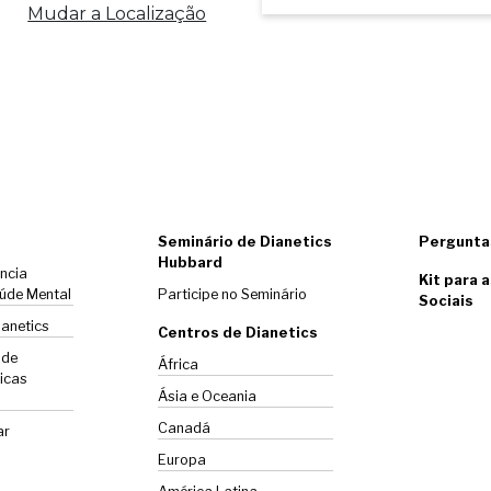
Mudar a Localização
Seminário de Dianetics
Pergunta
Hubbard
ência
Kit para 
úde Mental
Participe no Seminário
Sociais
ianetics
Centros de Dianetics
 de
África
icas
Ásia e Oceania
Canadá
ar
Europa