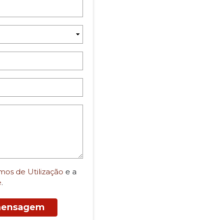
mos de Utilização
e a
e
.
 mensagem