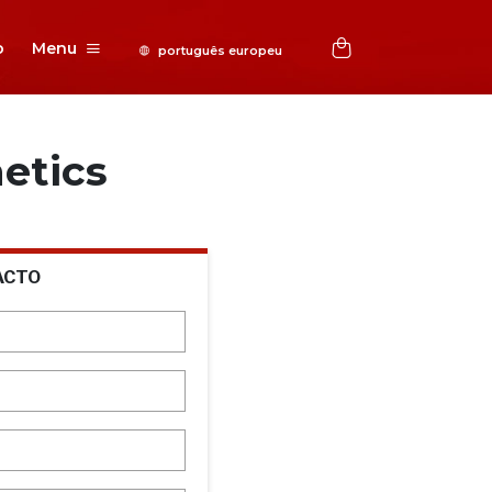
o
Menu
etics
ACTO