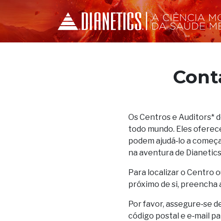
Cont
Os Centros e Auditors* 
todo mundo. Eles oferec
podem ajudá‑lo a começar
na aventura de Dianetics
Para localizar o Centro o
próximo de si, preencha 
Por favor, assegure‑se d
código postal e e‑mail p