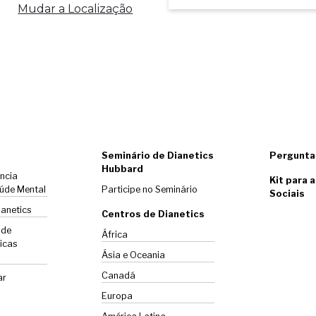
Mudar a Localização
Seminário de Dianetics
Pergunta
Hubbard
ência
Kit para 
úde Mental
Participe no Seminário
Sociais
ianetics
Centros de Dianetics
 de
África
icas
Ásia e Oceania
Canadá
ar
Europa