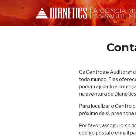
Cont
Os Centros e Auditors* 
todo mundo. Eles oferec
podem ajudá‑lo a começar
na aventura de Dianetics
Para localizar o Centro o
próximo de si, preencha 
Por favor, assegure‑se d
código postal e e‑mail p