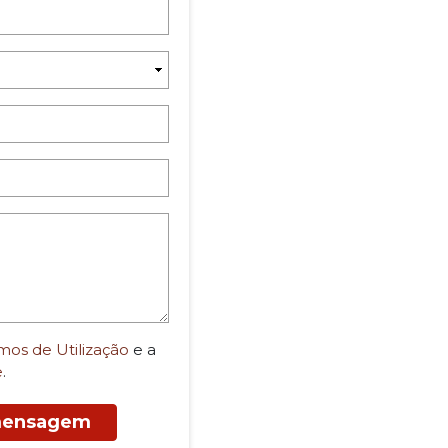
mos de Utilização
e a
e
.
 mensagem