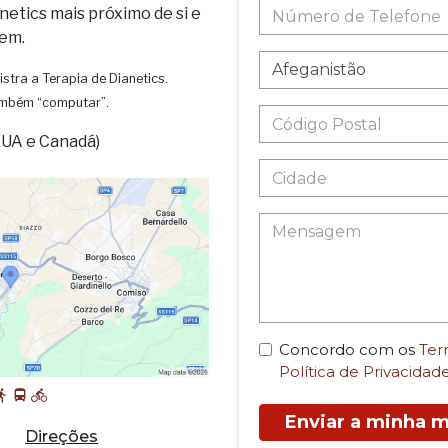
netics mais próximo de si e
em.
istra a Terapia de Dianetics.
também “computar”.
EUA e Canadá)
Concordo com os
Ter
Política de Privacidad
Enviar a minha
Direções