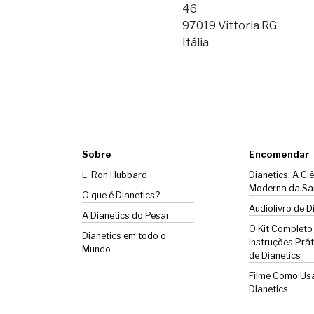
46
97019 Vittoria RG
Itália
Sobre
Encomendar
L. Ron Hubbard
Dianetics: A Ci
Moderna da Sa
O que é Dianetics?
Audiolivro de D
A
Dianetics
do Pesar
O Kit Completo
Dianetics em todo o
Instruções Prát
Mundo
de Dianetics
Filme Como Us
Dianetics