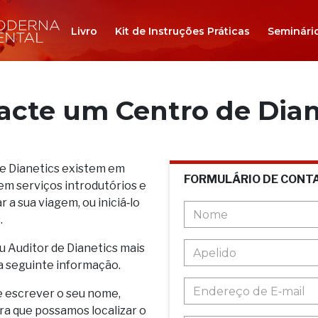
Livro
Kit de Instruções Práticas
Seminári
acte um Centro de Dian
de Dianetics existem em
FORMULÁRIO DE CONT
em serviços introdutórios e
 a sua viagem, ou iniciá‑lo
.
u Auditor de Dianetics mais
a seguinte informação.
e escrever o seu nome,
ara que possamos localizar o