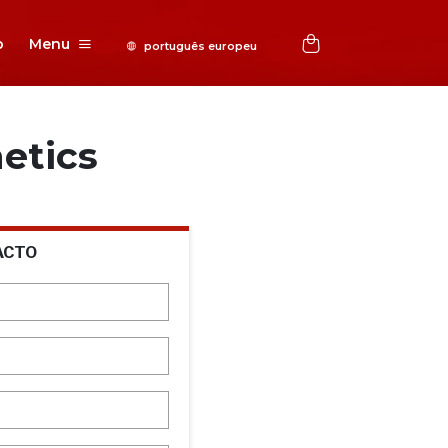
o
Menu
etics
ACTO