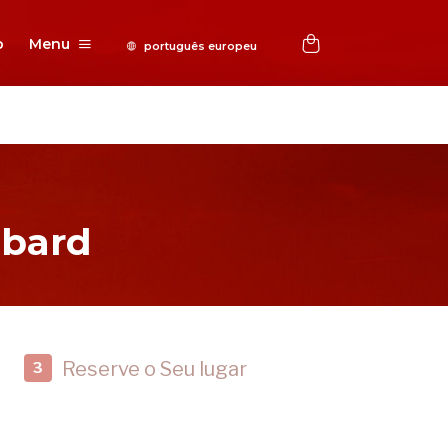
o
Menu
bbard
Reserve o Seu lugar
3