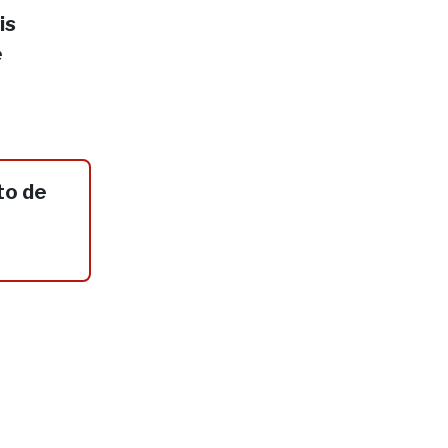
is
e
to de