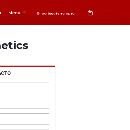
o
Menu
etics
ACTO