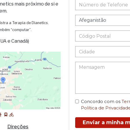
netics mais próximo de si e
em.
istra a Terapia de Dianetics.
também “computar”.
EUA e Canadá)
Concordo com os
Ter
Política de Privacidad
Enviar a minha
Direções