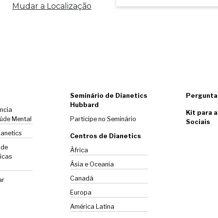
Mudar a Localização
Seminário de Dianetics
Pergunta
Hubbard
ência
Kit para 
úde Mental
Participe no Seminário
Sociais
ianetics
Centros de Dianetics
 de
África
icas
Ásia e Oceania
Canadá
ar
Europa
América Latina