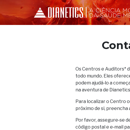
Cont
Os Centros e Auditors* 
todo mundo. Eles oferec
podem ajudá‑lo a começar
na aventura de Dianetics
Para localizar o Centro o
próximo de si, preencha 
Por favor, assegure‑se d
código postal e e‑mail p