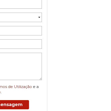
mos de Utilização
e a
e
.
 mensagem