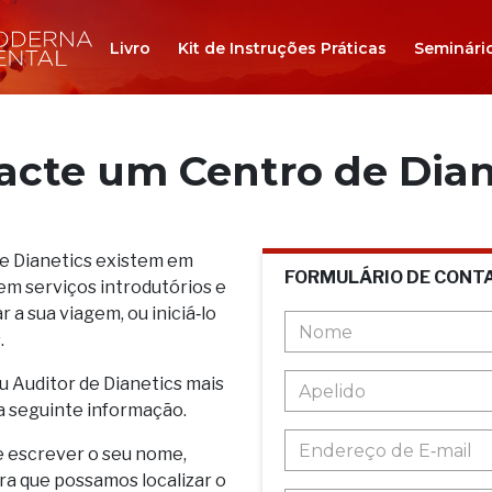
Livro
Kit de Instruções Práticas
Seminári
acte um Centro de Dian
de Dianetics existem em
FORMULÁRIO DE CONT
em serviços introdutórios e
 a sua viagem, ou iniciá‑lo
.
u Auditor de Dianetics mais
a seguinte informação.
e escrever o seu nome,
ara que possamos localizar o