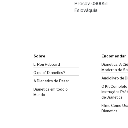
Prešov, 080051
Eslováquia
Sobre
Encomendar
L. Ron Hubbard
Dianetics: A Ci
Moderna da Sa
O que é Dianetics?
Audiolivro de D
A
Dianetics
do Pesar
O Kit Completo
Dianetics em todo o
Instruções Prát
Mundo
de Dianetics
Filme Como Us
Dianetics