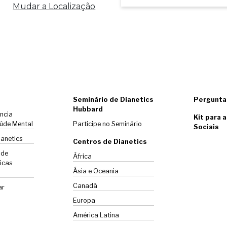
Mudar a Localização
Seminário de Dianetics
Pergunta
Hubbard
ência
Kit para 
úde Mental
Participe no Seminário
Sociais
ianetics
Centros de Dianetics
 de
África
icas
Ásia e Oceania
Canadá
ar
Europa
América Latina