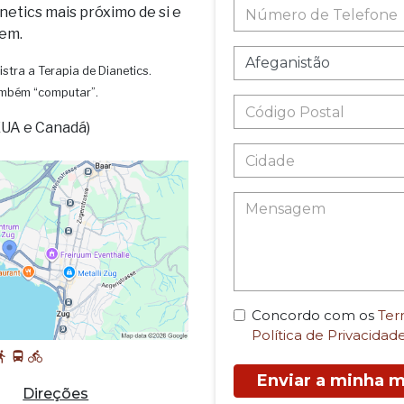
netics mais próximo de si e
em.
istra a Terapia de Dianetics.
também “computar”.
EUA e Canadá)
Concordo com os
Ter
Política de Privacidad
Enviar a minha
Direções