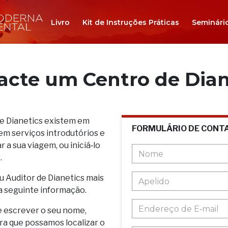
Livro
Kit de Instruções Práticas
Seminári
acte um Centro de Dian
de Dianetics existem em
FORMULÁRIO DE CONT
em serviços introdutórios e
 a sua viagem, ou iniciá‑lo
.
u Auditor de Dianetics mais
a seguinte informação.
e escrever o seu nome,
ara que possamos localizar o