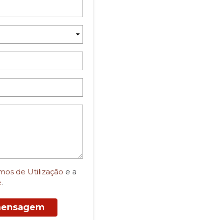
mos de Utilização
e a
e
.
 mensagem