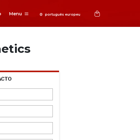
o
Menu
etics
ACTO