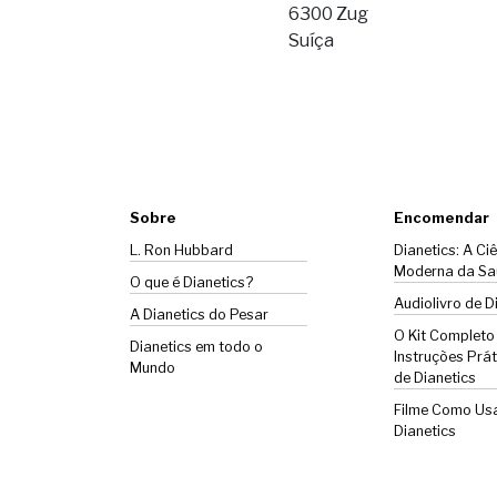
6300 Zug
Suíça
Sobre
Encomendar
L. Ron Hubbard
Dianetics: A Ci
Moderna da Sa
O que é Dianetics?
Audiolivro de D
A
Dianetics
do Pesar
O Kit Completo
Dianetics em todo o
Instruções Prát
Mundo
de Dianetics
Filme Como Us
Dianetics