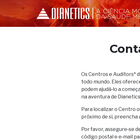
Cont
Os Centros e Auditors* 
todo mundo. Eles oferec
podem ajudá‑lo a começar
na aventura de Dianetics
Para localizar o Centro o
próximo de si, preencha 
Por favor, assegure‑se d
código postal e e‑mail p