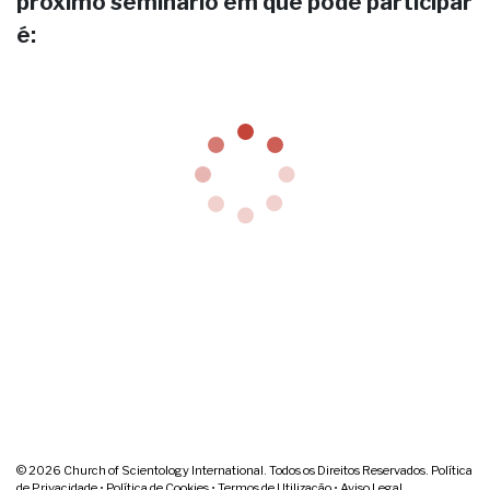
próximo seminário em que pode participar
é:
© 2026
Church of Scientology International. Todos os Direitos Reservados.
Política
de Privacidade
•
Política de Cookies
•
Termos de Utilização
•
Aviso Legal