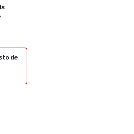
is
e
sto de