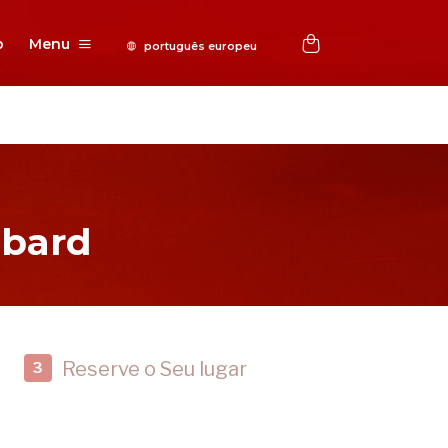
o
Menu
bbard
Reserve o Seu lugar
3