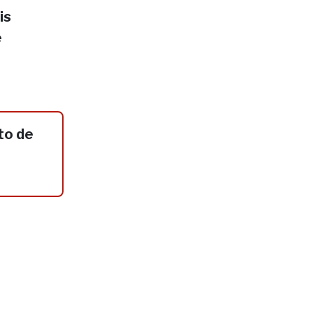
is
e
to de