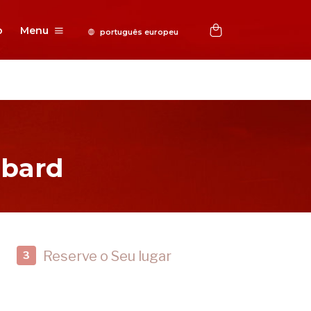
o
Menu
bbard
Reserve o Seu lugar
3