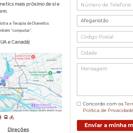
netics mais próximo de si e
em.
istra a Terapia de Dianetics.
também “computar”.
EUA e Canadá)
Concordo com os
Ter
Política de Privacidad
Enviar a minha
Direções