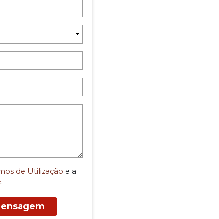
mos de Utilização
e a
e
.
 mensagem