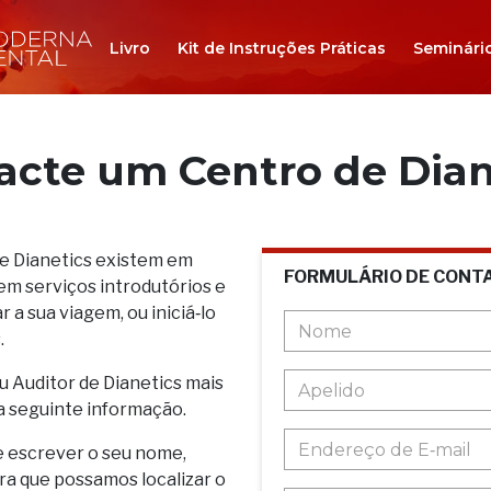
Livro
Kit de Instruções Práticas
Seminári
acte um Centro de Dian
de Dianetics existem em
FORMULÁRIO DE CONT
em serviços introdutórios e
 a sua viagem, ou iniciá‑lo
.
u Auditor de Dianetics mais
a seguinte informação.
e escrever o seu nome,
ara que possamos localizar o