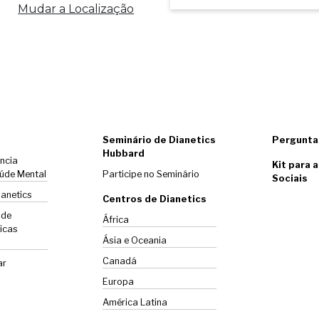
Mudar a Localização
Seminário de Dianetics
Pergunta
Hubbard
ência
Kit para 
úde Mental
Participe no Seminário
Sociais
ianetics
Centros de Dianetics
 de
África
icas
Ásia e Oceania
Canadá
ar
Europa
América Latina