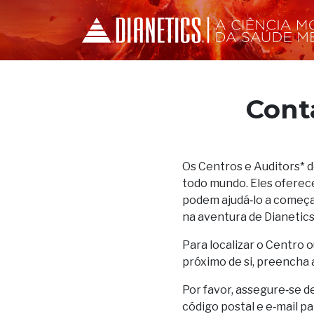
Cont
Os Centros e Auditors* 
todo mundo. Eles oferec
podem ajudá‑lo a começar
na aventura de Dianetics
Para localizar o Centro o
próximo de si, preencha 
Por favor, assegure‑se d
código postal e e‑mail p