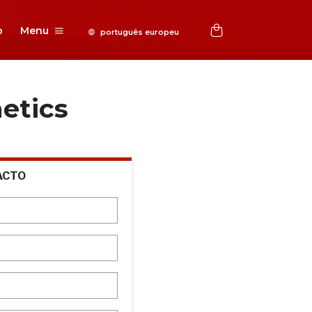
o
Menu
etics
ACTO