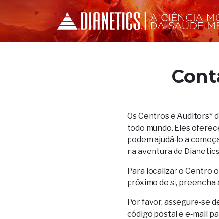
Cont
Os Centros e Auditors* 
todo mundo. Eles oferec
podem ajudá‑lo a começar
na aventura de Dianetics
Para localizar o Centro o
próximo de si, preencha 
Por favor, assegure‑se d
código postal e e‑mail p