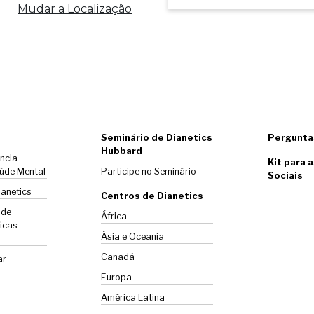
Mudar a Localização
Seminário de Dianetics
Pergunta
Hubbard
ência
Kit para 
úde Mental
Participe no Seminário
Sociais
ianetics
Centros de Dianetics
 de
África
icas
Ásia e Oceania
Canadá
ar
Europa
América Latina