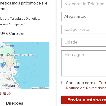
netics mais próximo de si e
em.
istra a Terapia de Dianetics.
também “computar”.
EUA e Canadá)
Concordo com os
Ter
Política de Privacidad
Enviar a minha
Direções