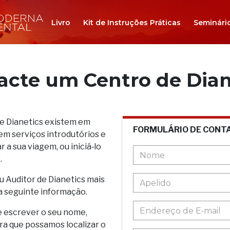
Livro
Kit de Instruções Práticas
Seminári
acte um Centro de Dian
de Dianetics existem em
FORMULÁRIO DE CONT
em serviços introdutórios e
 a sua viagem, ou iniciá‑lo
.
u Auditor de Dianetics mais
a seguinte informação.
e escrever o seu nome,
ara que possamos localizar o