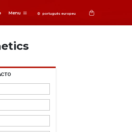
o
Menu
etics
ACTO