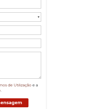
mos de Utilização
e a
e
.
 mensagem