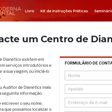
Livro
Kit de Instruções Práticas
Seminári
acte um Centro de Dian
de Dianetics existem em
FORMULÁRIO DE CONT
em serviços introdutórios e
 a sua viagem, ou iniciá‑lo
.
u Auditor de Dianetics mais
a seguinte informação.
e escrever o seu nome,
ara que possamos localizar o