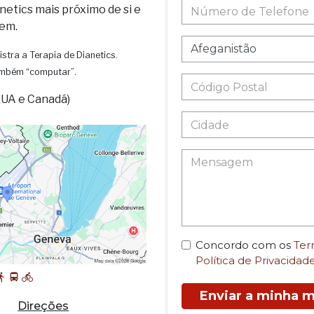
netics mais próximo de si e
em.
istra a Terapia de Dianetics.
também “computar”.
EUA e Canadá)
Concordo com os
Ter
Política de Privacidad
Enviar a minha
Direções