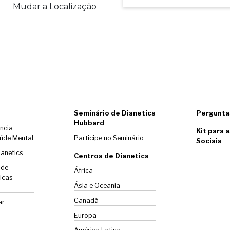
Mudar a Localização
Seminário de Dianetics
Pergunta
Hubbard
ência
Kit para 
úde Mental
Participe no Seminário
Sociais
ianetics
Centros de Dianetics
 de
África
icas
Ásia e Oceania
Canadá
ar
Europa