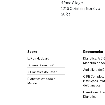
4ème étage
1216 Cointrin, Genève
Suíça
Sobre
Encomendar
L. Ron Hubbard
Dianetics: A Ci
Moderna da Sa
O que é Dianetics?
Audiolivro de D
A
Dianetics
do Pesar
O Kit Completo
Dianetics em todo o
Instruções Prát
Mundo
de Dianetics
Filme Como Us
Dianetics