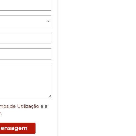
mos de Utilização
e a
e
.
 mensagem