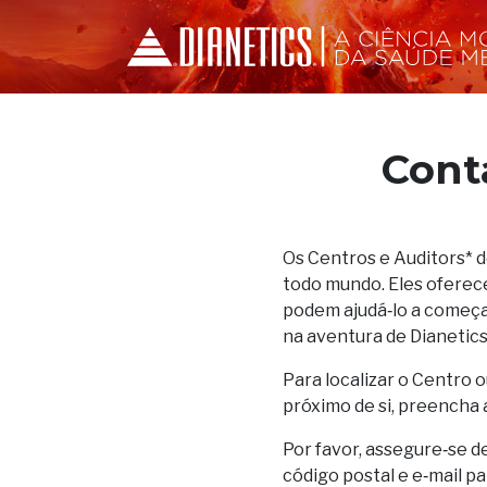
Cont
Os Centros e Auditors* 
todo mundo. Eles oferec
podem ajudá‑lo a começar
na aventura de Dianetics
Para localizar o Centro o
próximo de si, preencha 
Por favor, assegure‑se d
código postal e e‑mail p