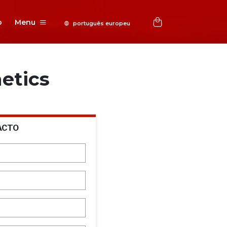
o
Menu
etics
ACTO