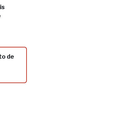
is
e
to de