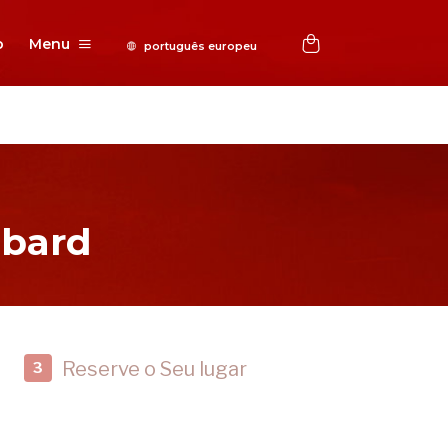
o
Menu
bbard
Reserve o Seu lugar
3