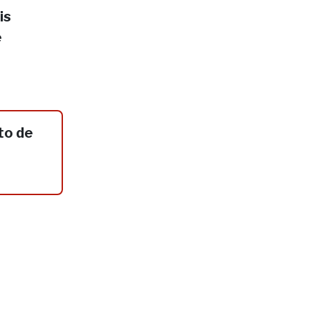
is
e
to de