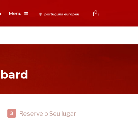
o
Menu
bbard
Reserve o Seu lugar
3