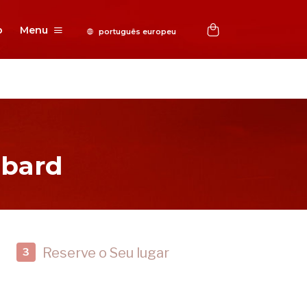
o
Menu
bbard
Reserve o Seu lugar
3