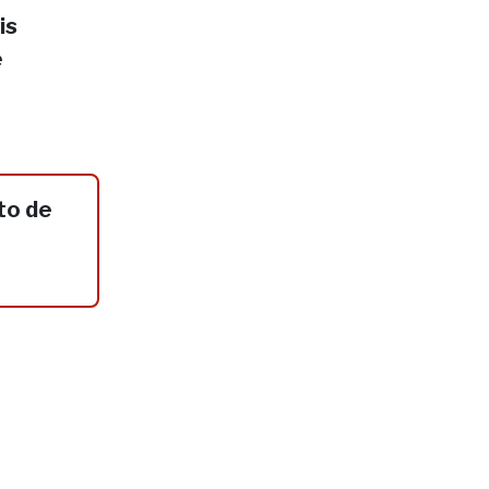
is
e
to de