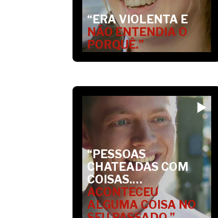
“ERA VIOLENTA E
NÃO ENTENDIA O
PORQUÊ.”
“PESSOAS
CHATEADAS COM
COISAS.…
ACONTECEU
ALGUMA COISA NO
SEU PASSADO.”