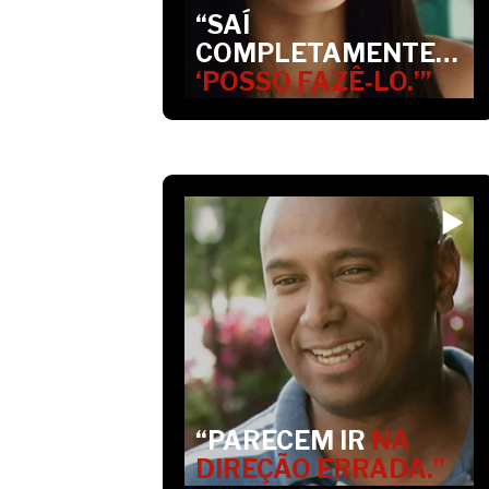
“SAÍ
COMPLETAMENTE…
‘POSSO FAZÊ‑LO.’”
“PARECEM IR
NA
DIREÇÃO ERRADA.”