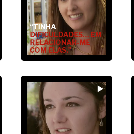
“TINHA
DIFICULDADES… EM
RELACIONAR‑ME
COM ELAS.”