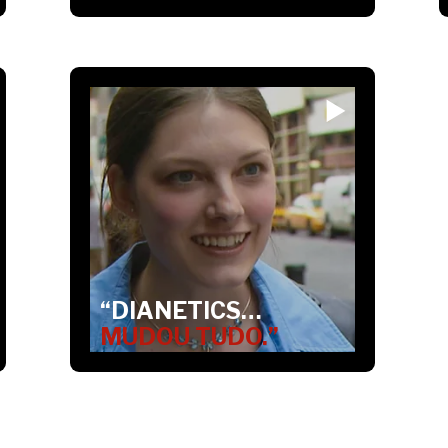
“DIANETICS…
MUDOU TUDO.”