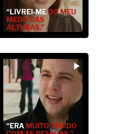
“LIVREI‑ME
DO MEU
MEDO DAS
ALTURAS.”
“ERA
MUITO TÍMIDO
COM AS PESSOAS.”