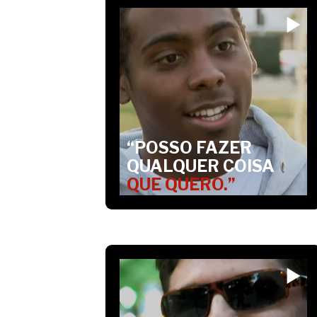
“POSSO FAZER
QUALQUER COISA
QUE QUERO.”