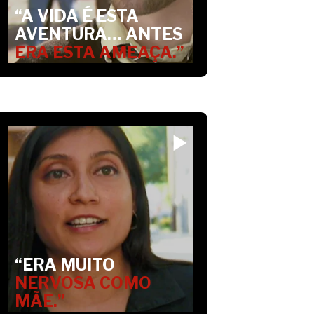
“A VIDA É ESTA
AVENTURA… ANTES
ERA ESTA AMEAÇA.”
“ERA MUITO
NERVOSA COMO
MÃE.”