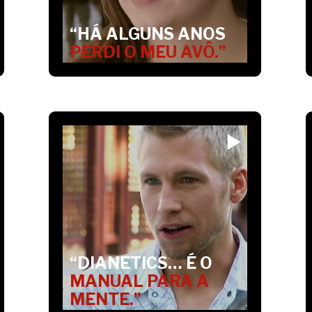
“HÁ ALGUNS ANOS
PERDI O MEU AVÔ.”
“DIANETICS… É O
MANUAL PARA A
MENTE.”