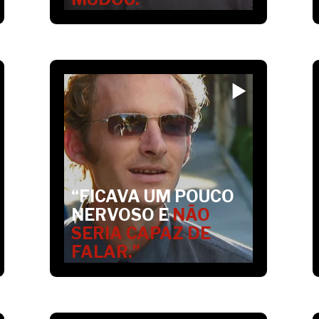
“FICAVA UM POUCO
NERVOSO E
NÃO
SERIA CAPAZ DE
FALAR.”