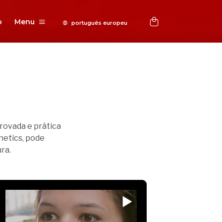
o
Menu
ovada e prática
netics, pode
ra.