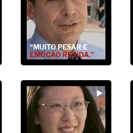
“MUITO PESAR E
EMOÇÃO RETIDA.”