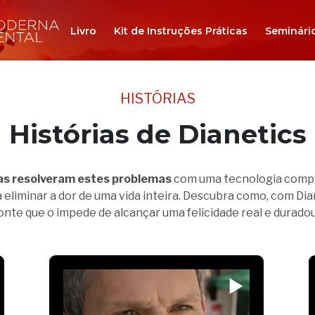
Livro
Kit de Instruções Práticas
Seminári
HISTÓRIAS
Histórias de Dianetics
as resolveram estes problemas
com uma tecnologia compr
a eliminar a dor de uma vida inteira. Descubra como, com Dia
 fonte que o impede de alcançar uma felicidade real e duradou