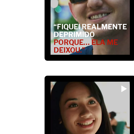
“FIQUEI REALMENTE
DEPRIMIDO
PORQUE… ELA ME
DEIXOU.”