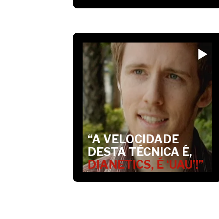
“A VELOCIDADE
DESTA TÉCNICA É,
DIANETICS, É ‘UAU’!”