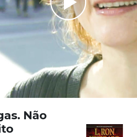
Play
Video
gas. Não
ito