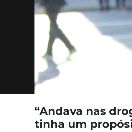
“Andava nas dro
tinha
um propós