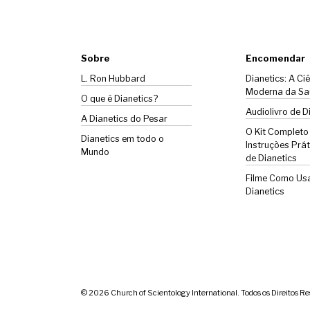
Sobre
Encomendar
L. Ron Hubbard
Dianetics: A Ci
Moderna da Sa
O que é Dianetics?
Audiolivro de D
A
Dianetics
do Pesar
O Kit Completo
Dianetics em todo o
Instruções Prát
Mundo
de Dianetics
Filme Como Us
Dianetics
© 2026
Church of Scientology International. Todos os Direitos R