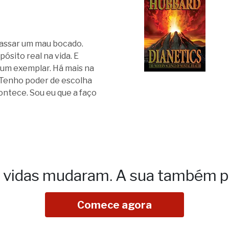
 passar um mau bocado.
ósito real na vida. E
 um exemplar. Há mais na
 Tenho poder de escolha
contece. Sou eu que a faço
e vidas mudaram.
A sua também p
Comece agora