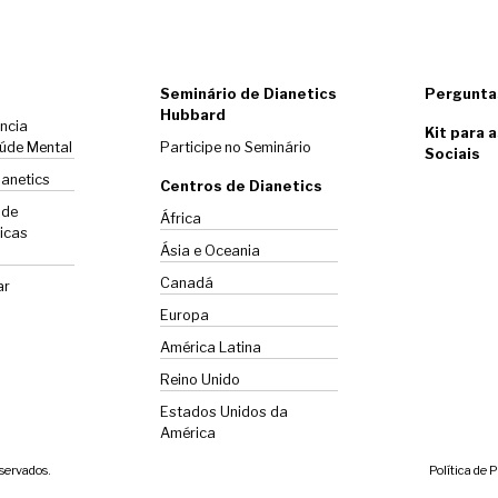
Seminário de Dianetics
Pergunta
Hubbard
ência
Kit para 
úde Mental
Participe no Seminário
Sociais
ianetics
Centros de Dianetics
 de
África
icas
Ásia e Oceania
Canadá
ar
Europa
América Latina
Reino Unido
Estados Unidos da
América
eservados.
Política de 