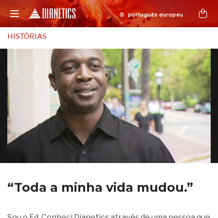
HISTÓRIAS
“Toda a minha vida
mudou.”
Sou o Ed. Conheci Dianetics através de uma pessoa que