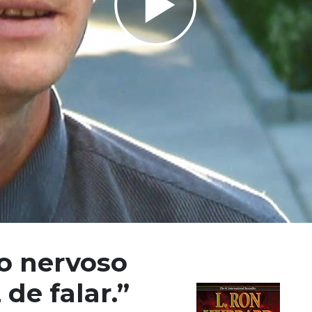
Play
Video
o nervoso
de falar.”