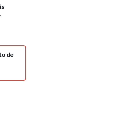
is
e
to de