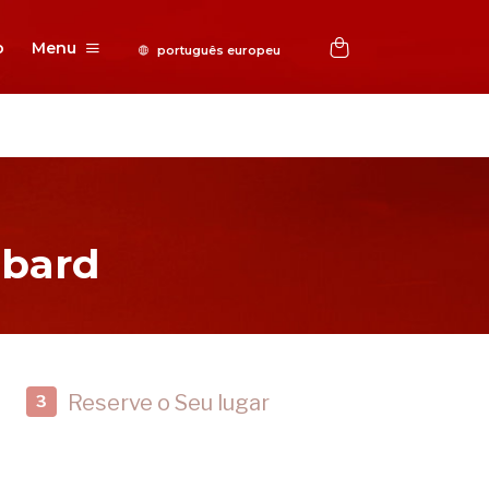
o
Menu
bbard
Reserve o Seu lugar
3