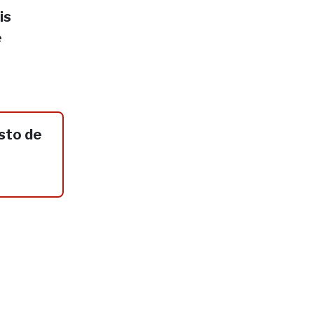
is
e
sto de