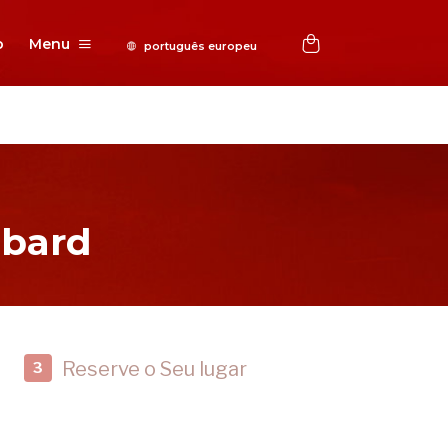
o
Menu
bbard
Reserve o Seu lugar
3