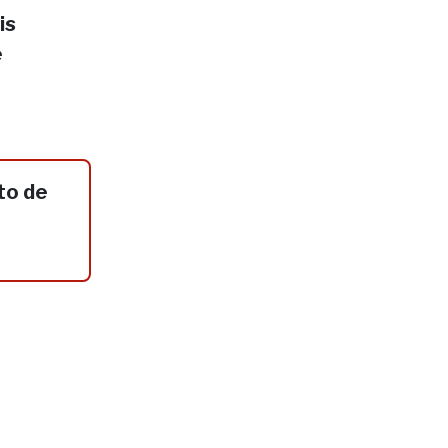
is
e
to de