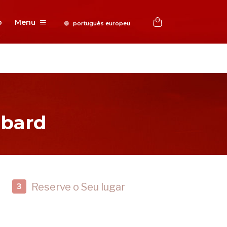
o
Menu
bbard
Reserve o Seu lugar
3