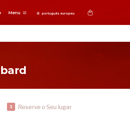
o
Menu
bbard
Reserve o Seu lugar
3