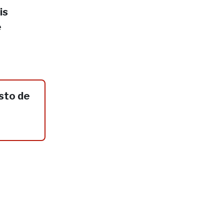
is
e
sto de