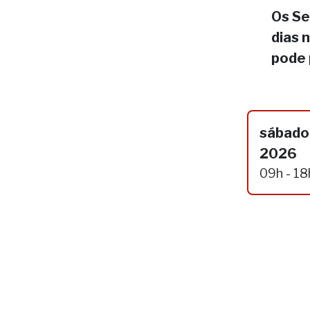
Os Se
dias 
pode 
sábado,
2026
09h - 18