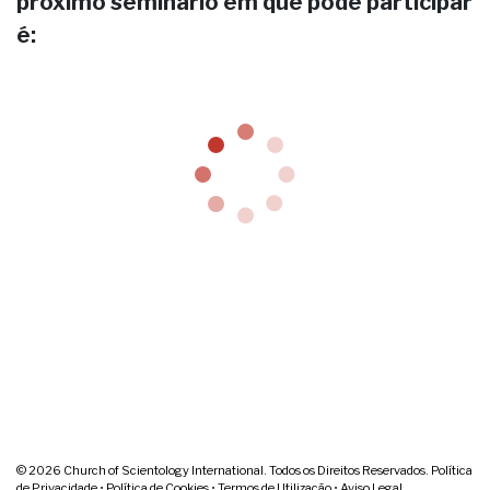
próximo seminário em que pode participar
é:
© 2026
Church of Scientology International. Todos os Direitos Reservados.
Política
de Privacidade
•
Política de Cookies
•
Termos de Utilização
•
Aviso Legal