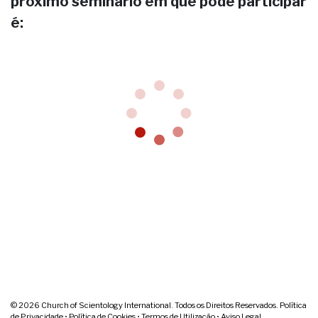
próximo seminário em que pode participar
é:
© 2026
Church of Scientology International. Todos os Direitos Reservados.
Política
de Privacidade
•
Política de Cookies
•
Termos de Utilização
•
Aviso Legal