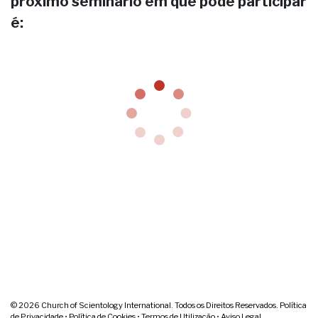
próximo seminário em que pode participar
é:
© 2026
Church of Scientology International. Todos os Direitos Reservados.
Política
de Privacidade
•
Política de Cookies
•
Termos de Utilização
•
Aviso Legal