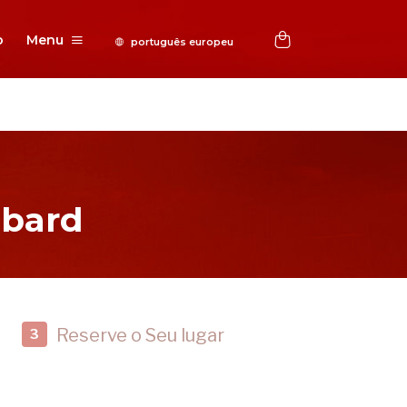
o
Menu
bbard
Reserve o Seu lugar
3