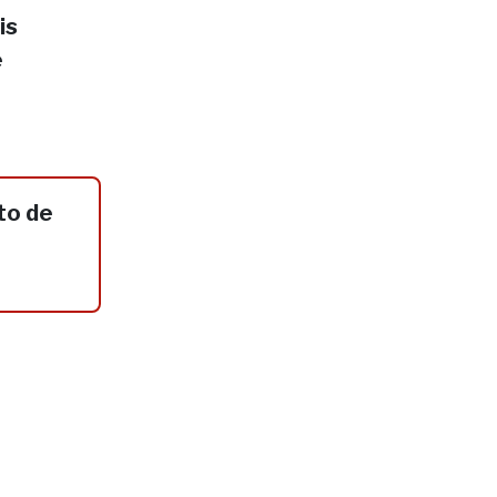
is
e
to de