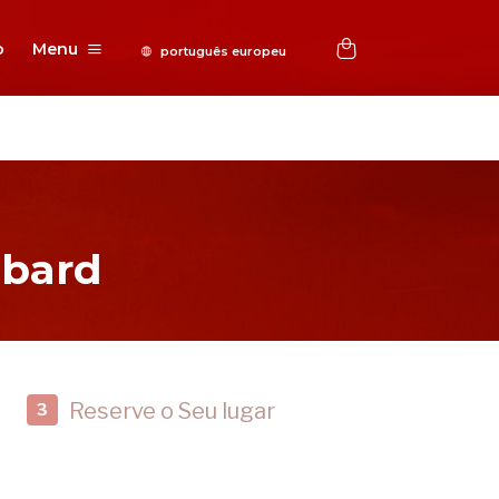
o
Menu
bbard
Reserve o Seu lugar
3