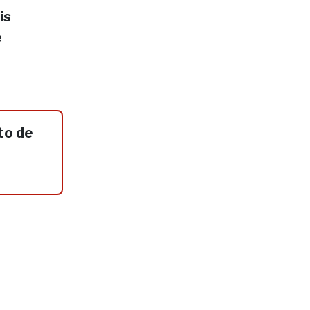
is
e
to de