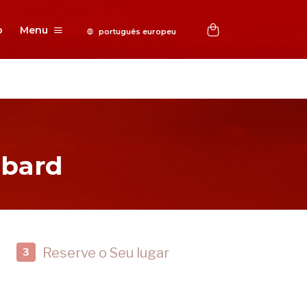
o
Menu
bbard
Reserve o Seu lugar
3