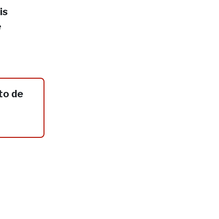
is
e
to de