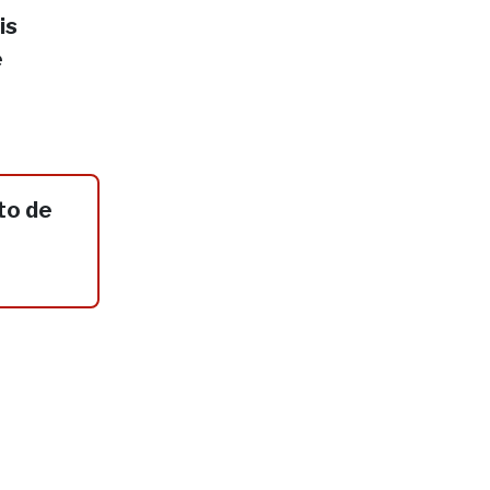
is
e
to de