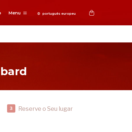
o
Menu
bbard
Reserve o Seu lugar
3