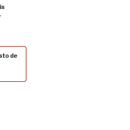
is
e
sto de