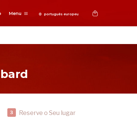
o
Menu
bbard
Reserve o Seu lugar
3