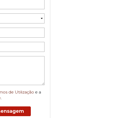
mos de Utilização
e a
e
.
 mensagem