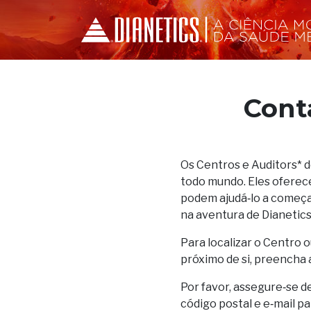
Cont
Os Centros e Auditors* 
todo mundo. Eles oferec
podem ajudá‑lo a começar
na aventura de Dianetics
Para localizar o Centro o
próximo de si, preencha 
Por favor, assegure‑se d
código postal e e‑mail p