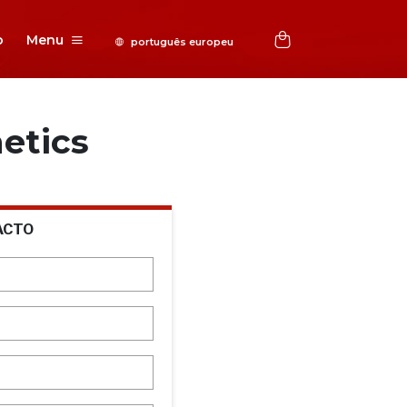
o
Menu
etics
ACTO