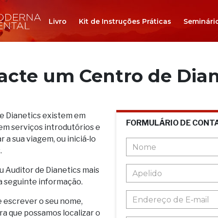
Livro
Kit de Instruções Práticas
Seminári
acte um Centro de Dian
de Dianetics existem em
FORMULÁRIO DE CONT
em serviços introdutórios e
 a sua viagem, ou iniciá‑lo
.
u Auditor de Dianetics mais
a seguinte informação.
e escrever o seu nome,
ara que possamos localizar o