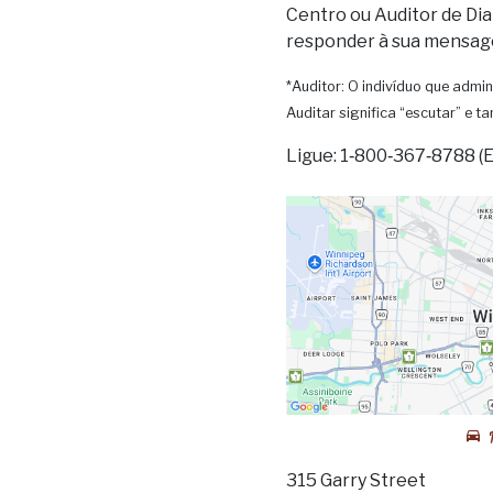
Centro ou Auditor de Dia
responder à sua mensag
*Auditor: O indivíduo que admin
Auditar significa “escutar” e 
Ligue: 1‑800‑367‑8788 (
315 Garry Street