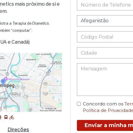
netics mais próximo de si e
em.
istra a Terapia de Dianetics.
também “computar”.
EUA e Canadá)
Concordo com os
Ter
Política de Privacidad
Enviar a minha
Direções