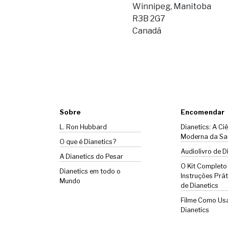
Winnipeg, Manitoba
R3B 2G7
Canadá
Sobre
Encomendar
L. Ron Hubbard
Dianetics: A Ci
Moderna da Sa
O que é Dianetics?
Audiolivro de D
A
Dianetics
do Pesar
O Kit Completo
Dianetics em todo o
Instruções Prát
Mundo
de Dianetics
Filme Como Us
Dianetics