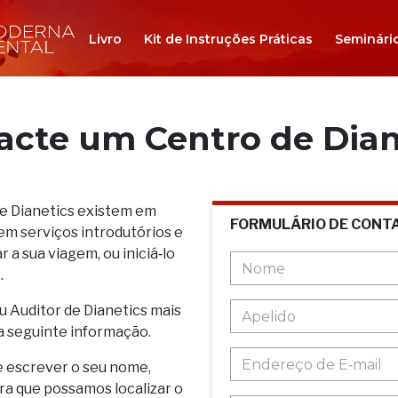
Livro
Kit de Instruções Práticas
Seminári
acte um Centro de Dian
de Dianetics existem em
FORMULÁRIO DE CONT
em serviços introdutórios e
 a sua viagem, ou iniciá‑lo
.
u Auditor de Dianetics mais
a seguinte informação.
e escrever o seu nome,
ara que possamos localizar o