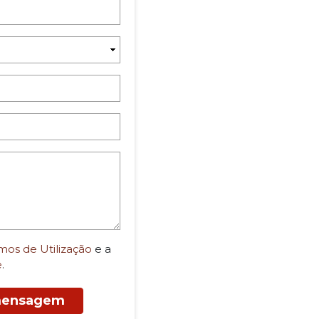
mos de Utilização
e a
e
.
 mensagem