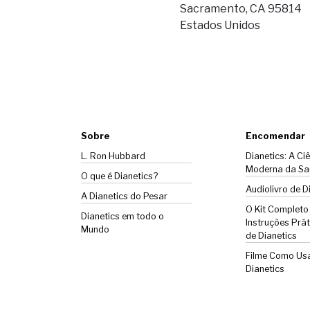
Sacramento, CA 95814
Estados Unidos
Sobre
Encomendar
L. Ron Hubbard
Dianetics: A Ci
Moderna da Sa
O que é Dianetics?
Audiolivro de D
A
Dianetics
do Pesar
O Kit Completo
Dianetics em todo o
Instruções Prát
Mundo
de Dianetics
Filme Como Us
Dianetics