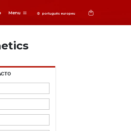
o
Menu
etics
ACTO