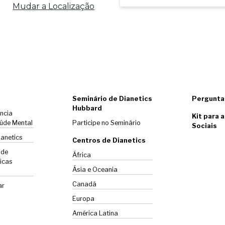
Mudar a Localização
Seminário de Dianetics
Pergunta
Hubbard
ência
Kit para 
úde Mental
Participe no Seminário
Sociais
ianetics
Centros de Dianetics
 de
África
icas
Ásia e Oceania
Canadá
ar
Europa
América Latina