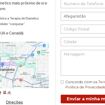
netics mais próximo de si e
em.
istra a Terapia de Dianetics.
também “computar”.
EUA e Canadá)
Concordo com os
Ter
Política de Privacidad
Enviar a minha
Direções