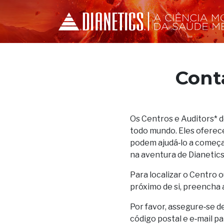
Cont
Os Centros e Auditors* 
todo mundo. Eles oferec
podem ajudá‑lo a começar
na aventura de Dianetics
Para localizar o Centro o
próximo de si, preencha 
Por favor, assegure‑se d
código postal e e‑mail p