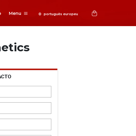
o
Menu
etics
ACTO