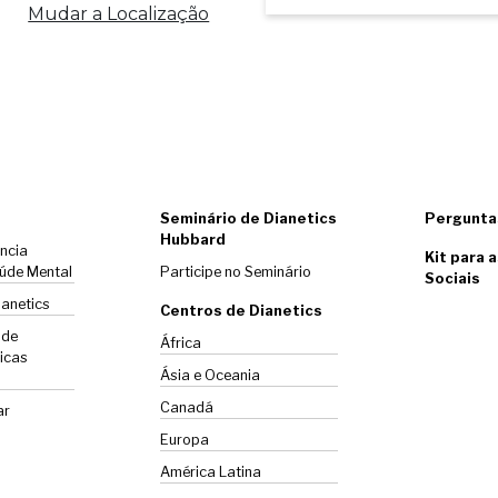
Mudar a Localização
Seminário de Dianetics
Pergunta
Hubbard
ência
Kit para 
úde Mental
Participe no Seminário
Sociais
ianetics
Centros de Dianetics
 de
África
icas
Ásia e Oceania
Canadá
ar
Europa
América Latina