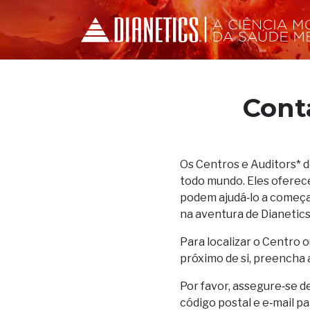
Cont
Os Centros e Auditors* 
todo mundo. Eles oferec
podem ajudá‑lo a começar
na aventura de Dianetics
Para localizar o Centro o
próximo de si, preencha 
Por favor, assegure‑se d
código postal e e‑mail p