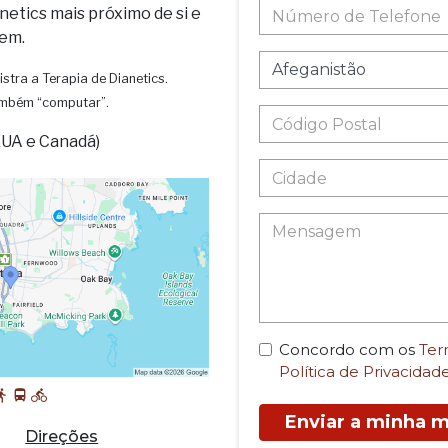
netics mais próximo de si e
em.
istra a Terapia de Dianetics.
também “computar”.
EUA e Canadá)
Concordo com os
Ter
Política de Privacidad
Enviar a minha
Direções