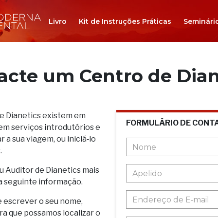
Livro
Kit de Instruções Práticas
Seminári
acte um Centro de Dian
de Dianetics existem em
FORMULÁRIO DE CONT
em serviços introdutórios e
 a sua viagem, ou iniciá‑lo
.
u Auditor de Dianetics mais
a seguinte informação.
e escrever o seu nome,
ara que possamos localizar o