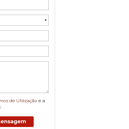
mos de Utilização
e a
e
.
 mensagem