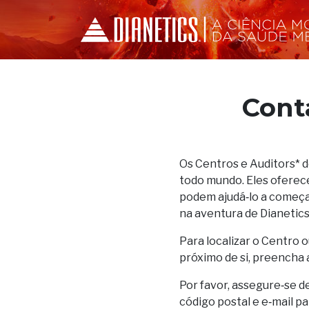
Cont
Os Centros e Auditors* 
todo mundo. Eles oferec
podem ajudá‑lo a começar
na aventura de Dianetics
Para localizar o Centro o
próximo de si, preencha 
Por favor, assegure‑se d
código postal e e‑mail p