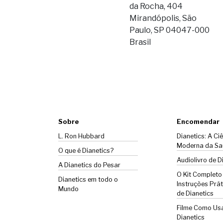
da Rocha, 404
Mirandópolis, São
Paulo, SP 04047-000
Brasil
Sobre
Encomendar
L. Ron Hubbard
Dianetics: A Ci
Moderna da Sa
O que é Dianetics?
Audiolivro de D
A
Dianetics
do Pesar
O Kit Completo
Dianetics em todo o
Instruções Prát
Mundo
de Dianetics
Filme Como Us
Dianetics