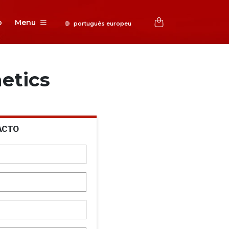
o
Menu
etics
ACTO