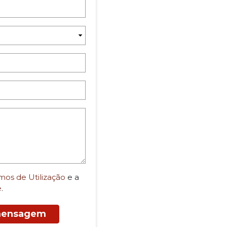
mos de Utilização
e a
e
.
 mensagem