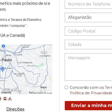
netics mais próximo de si e
em.
istra a Terapia de Dianetics.
também “computar”.
EUA e Canadá)
Concordo com os
Ter
Política de Privacidad
Enviar a minha
Direções