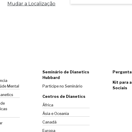
Mudar a Localização
Seminário de Dianetics
Pergunta
Hubbard
ência
Kit para 
úde Mental
Participe no Seminário
Sociais
ianetics
Centros de Dianetics
 de
África
icas
Ásia e Oceania
Canadá
ar
Europa