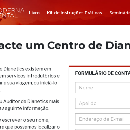
Livro
Kit de Instruções Práticas
Seminári
acte um Centro de Dian
de Dianetics existem em
FORMULÁRIO DE CONT
em serviços introdutórios e
 a sua viagem, ou iniciá‑lo
.
u Auditor de Dianetics mais
a seguinte informação.
e escrever o seu nome,
ara que possamos localizar o