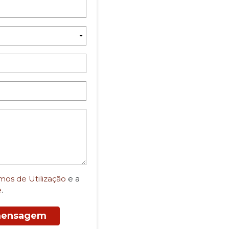
mos de Utilização
e a
e
.
 mensagem