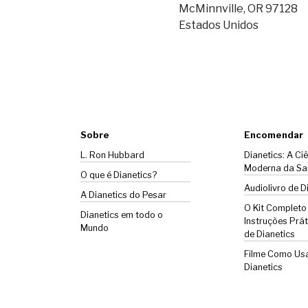
McMinnville, OR 97128
Estados Unidos
Sobre
Encomendar
L. Ron Hubbard
Dianetics: A Ci
Moderna da Sa
O que é Dianetics?
Audiolivro de D
A
Dianetics
do Pesar
O Kit Completo
Dianetics em todo o
Instruções Prát
Mundo
de Dianetics
Filme Como Us
Dianetics