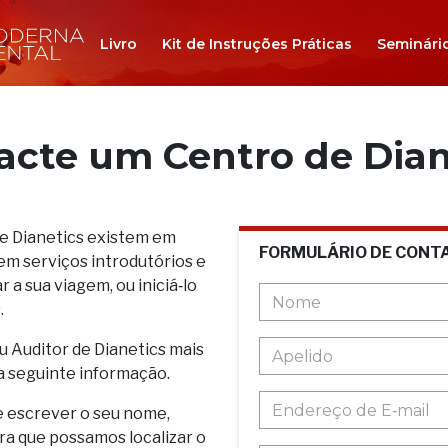
Livro
Kit de Instruções Práticas
Seminári
acte um Centro de Dian
de Dianetics existem em
FORMULÁRIO DE CONT
em serviços introdutórios e
 a sua viagem, ou iniciá‑lo
.
u Auditor de Dianetics mais
a seguinte informação.
e escrever o seu nome,
ara que possamos localizar o