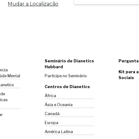
Mudar a Localização
Seminário de Dianetics
Pergunta
Hubbard
ência
Kit para 
úde Mental
Participe no Seminário
Sociais
ianetics
Centros de Dianetics
 de
África
icas
Ásia e Oceania
Canadá
ar
Europa
América Latina