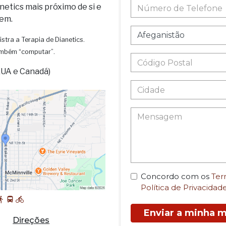
netics mais próximo de si e
em.
istra a Terapia de Dianetics.
também “computar”.
EUA e Canadá)
Concordo com os
Ter
Política de Privacidad
Enviar a minha
Direções