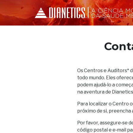
Cont
Os Centros e Auditors* 
todo mundo. Eles oferec
podem ajudá‑lo a começar
na aventura de Dianetics
Para localizar o Centro o
próximo de si, preencha 
Por favor, assegure‑se d
código postal e e‑mail p