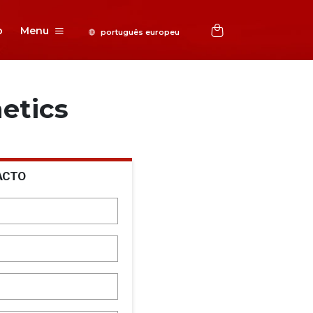
o
Menu
etics
ACTO