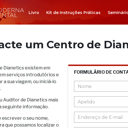
Livro
Kit de Instruções Práticas
Seminári
acte um Centro de Dian
de Dianetics existem em
FORMULÁRIO DE CONT
em serviços introdutórios e
 a sua viagem, ou iniciá‑lo
.
u Auditor de Dianetics mais
a seguinte informação.
e escrever o seu nome,
ara que possamos localizar o