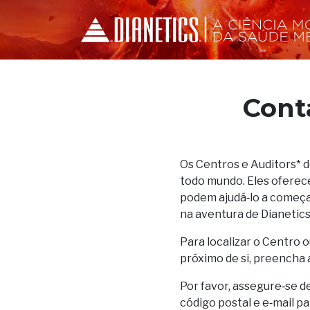
Cont
Os Centros e Auditors* 
todo mundo. Eles oferec
podem ajudá‑lo a começar
na aventura de Dianetics
Para localizar o Centro o
próximo de si, preencha 
Por favor, assegure‑se d
código postal e e‑mail p