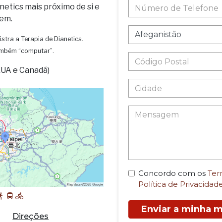
netics mais próximo de si e
em.
istra a Terapia de Dianetics.
também “computar”.
EUA e Canadá)
Concordo com os
Ter
Política de Privacidad
Enviar a minha
Direções