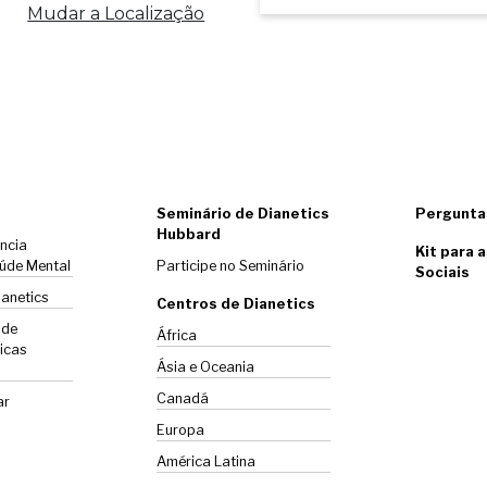
Mudar a Localização
Seminário de Dianetics
Pergunta
Hubbard
ência
Kit para 
úde Mental
Participe no Seminário
Sociais
ianetics
Centros de Dianetics
 de
África
icas
Ásia e Oceania
Canadá
ar
Europa
América Latina