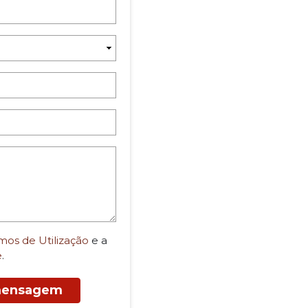
mos de Utilização
e a
e
.
 mensagem