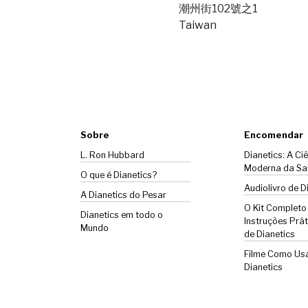
潮州街102號之1
Taiwan
Sobre
Encomendar
L. Ron Hubbard
Dianetics: A Ci
Moderna da Sa
O que é Dianetics?
Audiolivro de D
A
Dianetics
do Pesar
O Kit Completo
Dianetics em todo o
Instruções Prát
Mundo
de Dianetics
Filme Como Us
Dianetics