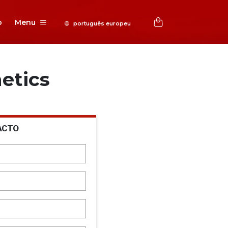
o
Menu
etics
ACTO