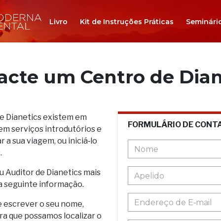
Livro
Kit de Instruções Práticas
Seminári
acte um Centro de Dian
de Dianetics existem em
FORMULÁRIO DE CONT
em serviços introdutórios e
 a sua viagem, ou iniciá‑lo
.
u Auditor de Dianetics mais
a seguinte informação.
e escrever o seu nome,
ara que possamos localizar o