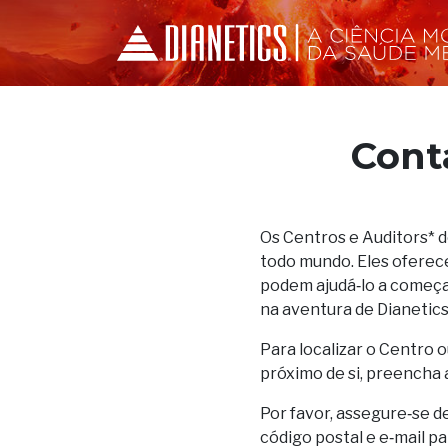
Cont
Os Centros e Auditors* 
todo mundo. Eles oferec
podem ajudá‑lo a começar
na aventura de Dianetics
Para localizar o Centro o
próximo de si, preencha 
Por favor, assegure‑se d
código postal e e‑mail p