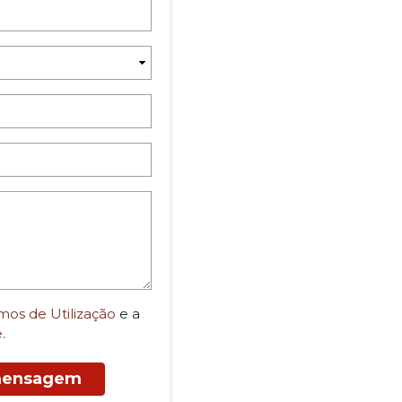
mos de Utilização
e a
e
.
 mensagem