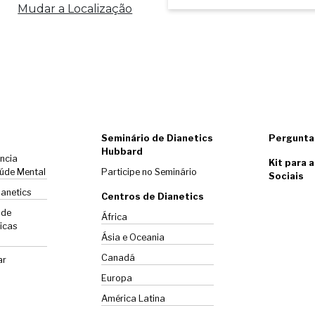
Mudar a Localização
Seminário de Dianetics
Pergunta
Hubbard
ência
Kit para 
úde Mental
Participe no Seminário
Sociais
ianetics
Centros de Dianetics
 de
África
icas
Ásia e Oceania
Canadá
ar
Europa
América Latina