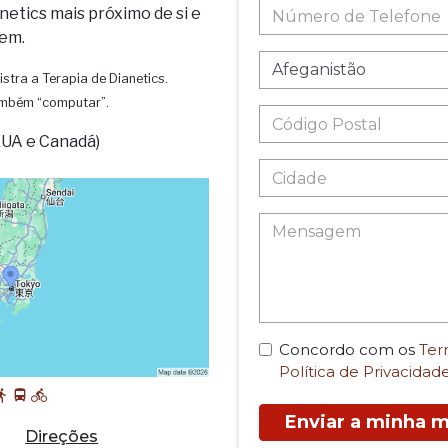
netics mais próximo de si e
em.
istra a Terapia de Dianetics.
também “computar”.
EUA e Canadá)
Concordo com os
Ter
Política de Privacidad
Enviar a minha
Direções