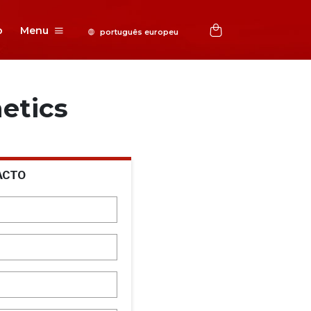
o
Menu
etics
ACTO