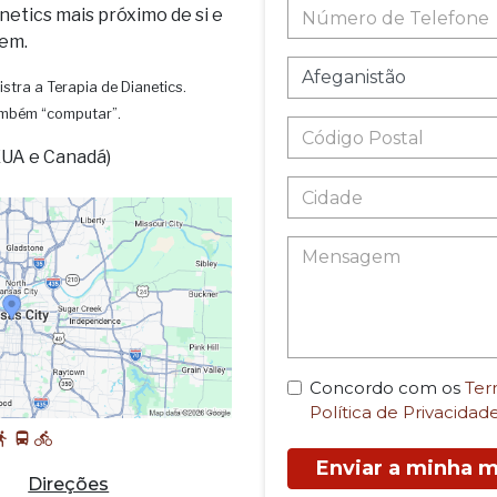
netics mais próximo de si e
em.
istra a Terapia de Dianetics.
também “computar”.
EUA e Canadá)
Concordo com os
Ter
Política de Privacidad
Enviar a minha
Direções