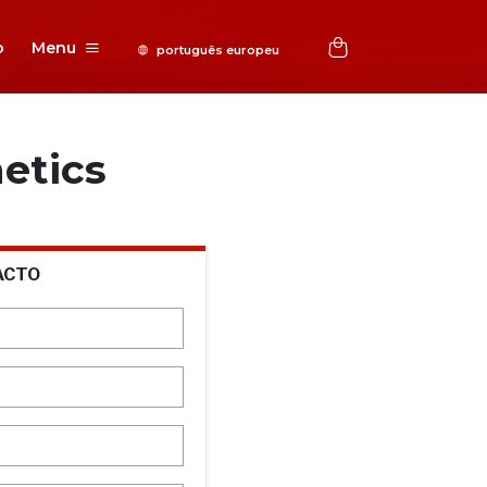
o
Menu
etics
ACTO