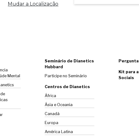
Mudar a Localização
Seminário de Dianetics
Pergunta
Hubbard
ência
Kit para 
úde Mental
Participe no Seminário
Sociais
ianetics
Centros de Dianetics
 de
África
icas
Ásia e Oceania
Canadá
ar
Europa
América Latina