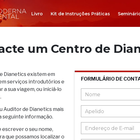
Livro
Kit de Instruções Práticas
Seminári
acte um Centro de Dian
de Dianetics existem em
FORMULÁRIO DE CONT
em serviços introdutórios e
 a sua viagem, ou iniciá‑lo
.
u Auditor de Dianetics mais
a seguinte informação.
e escrever o seu nome,
ara que possamos localizar o