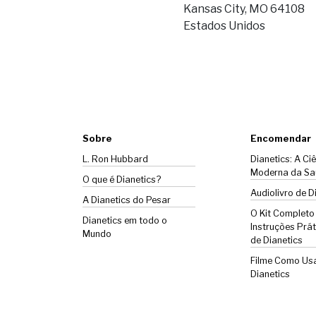
Kansas City, MO 64108
Estados Unidos
Sobre
Encomendar
L. Ron Hubbard
Dianetics: A Ci
Moderna da Sa
O que é Dianetics?
Audiolivro de D
A
Dianetics
do Pesar
O Kit Completo
Dianetics em todo o
Instruções Prát
Mundo
de Dianetics
Filme Como Us
Dianetics