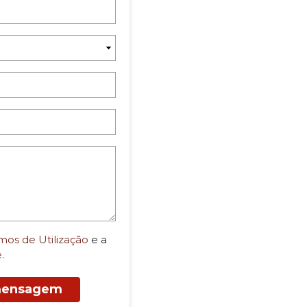
mos de Utilização
e a
e
.
 mensagem