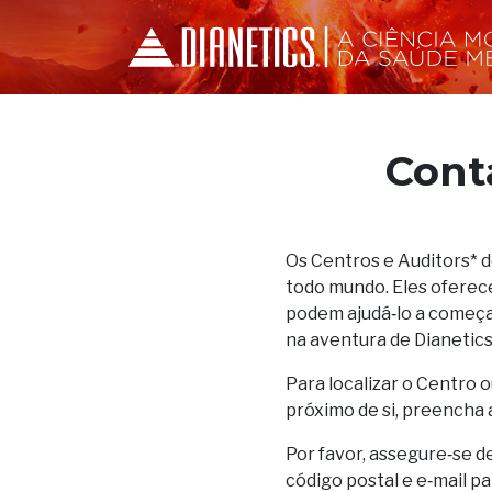
Cont
Os Centros e Auditors* 
todo mundo. Eles oferec
podem ajudá‑lo a começar
na aventura de Dianetics
Para localizar o Centro o
próximo de si, preencha 
Por favor, assegure‑se d
código postal e e‑mail p