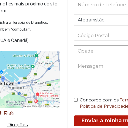
netics mais próximo de si e
em.
istra a Terapia de Dianetics.
também “computar”.
EUA e Canadá)
Concordo com os
Ter
Política de Privacidad
Enviar a minha
Direções