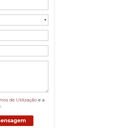
mos de Utilização
e a
e
.
 mensagem