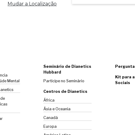
Mudar a Localização
Seminário de Dianetics
Pergunta
Hubbard
ência
Kit para 
úde Mental
Participe no Seminário
Sociais
ianetics
Centros de Dianetics
 de
África
icas
Ásia e Oceania
Canadá
ar
Europa