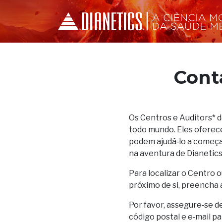
Cont
Os Centros e Auditors* 
todo mundo. Eles oferec
podem ajudá‑lo a começar
na aventura de Dianetics
Para localizar o Centro o
próximo de si, preencha 
Por favor, assegure‑se d
código postal e e‑mail p