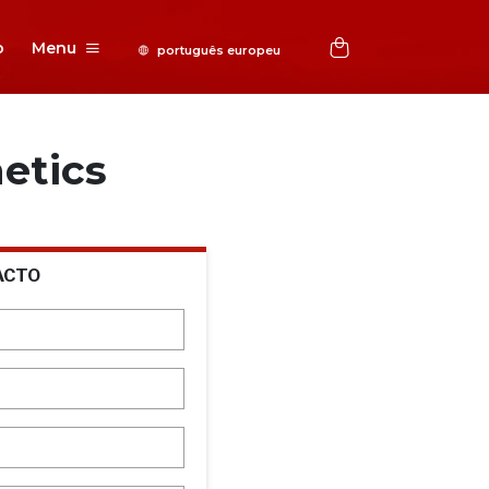
o
Menu
etics
ACTO