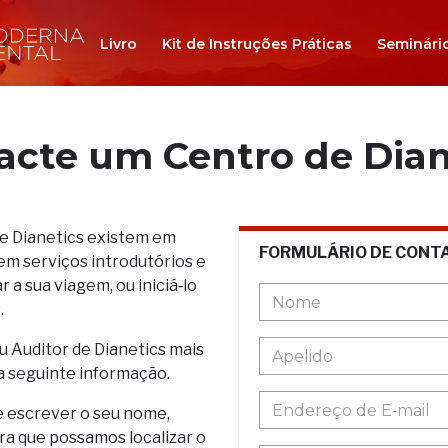
Livro
Kit de Instruções Práticas
Seminári
acte um Centro de Dian
de Dianetics existem em
FORMULÁRIO DE CONT
em serviços introdutórios e
 a sua viagem, ou iniciá‑lo
.
u Auditor de Dianetics mais
a seguinte informação.
e escrever o seu nome,
ara que possamos localizar o