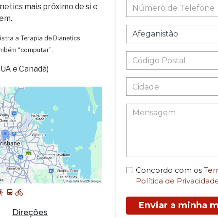
netics mais próximo de si e
em.
istra a Terapia de Dianetics.
também “computar”.
EUA e Canadá)
Concordo com os
Ter
Política de Privacidad
Enviar a minha
Direções