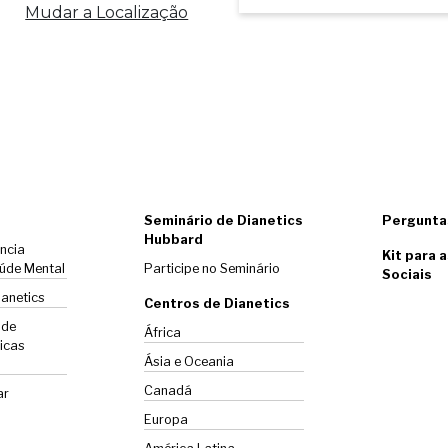
Mudar a Localização
Seminário de Dianetics
Pergunta
Hubbard
ência
Kit para 
úde Mental
Participe no Seminário
Sociais
ianetics
Centros de Dianetics
 de
África
icas
Ásia e Oceania
Canadá
ar
Europa