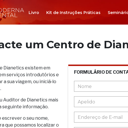
Livro
Kit de Instruções Práticas
Seminári
acte um Centro de Dian
de Dianetics existem em
FORMULÁRIO DE CONT
em serviços introdutórios e
 a sua viagem, ou iniciá‑lo
.
u Auditor de Dianetics mais
a seguinte informação.
e escrever o seu nome,
ara que possamos localizar o