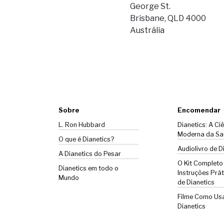
George St.
Brisbane, QLD 4000
Austrália
Sobre
Encomendar
L. Ron Hubbard
Dianetics: A Ci
Moderna da Sa
O que é Dianetics?
Audiolivro de D
A
Dianetics
do Pesar
O Kit Completo
Dianetics em todo o
Instruções Prát
Mundo
de Dianetics
Filme Como Us
Dianetics