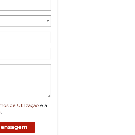
mos de Utilização
e a
e
.
 mensagem