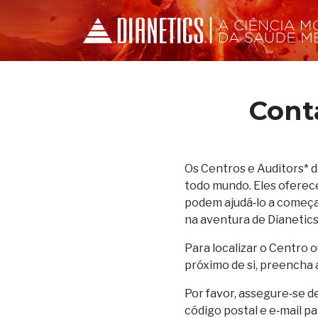
Cont
Os Centros e Auditors* 
todo mundo. Eles oferec
podem ajudá‑lo a começar
na aventura de Dianetics
Para localizar o Centro o
próximo de si, preencha 
Por favor, assegure‑se d
código postal e e‑mail p