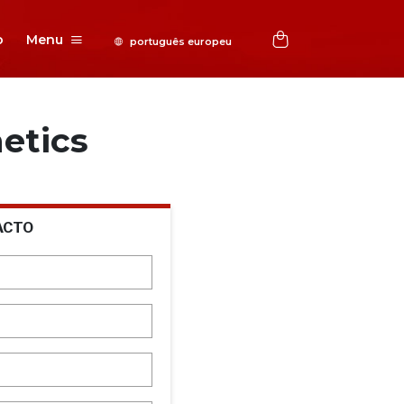
o
Menu
etics
ACTO